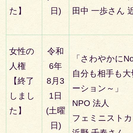
た】
日)
田中 一歩さん 
女性の
令和
「さわやかにNo
人権
6年
自分も相手も大
【終了
8月3
ーション～」
しまし
1日
NPO 法人
た】
(土曜
フェミニストカ
日)
浜野 千春さん