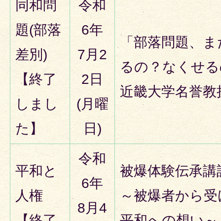
同和問
令和
題(部落
6年
「部落問題、ま
差別)
7月2
るの？なくせる
【終了
2日
近畿大学名誉教授
しまし
(月曜
た】
日)
令和
平和と
被爆体験伝承講
6年
人権
～被爆者から受
8月4
【終了
平和への想い～