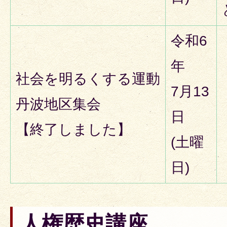
令和6
年
社会を明るくする運動
7月13
丹波地区集会
日
【終了しました】
(土曜
日)
人権歴史講座