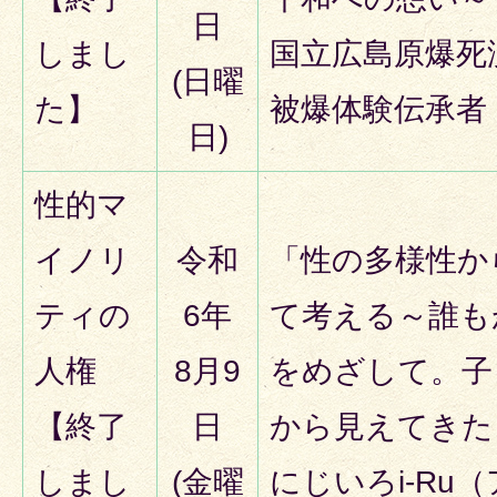
日
しまし
国立広島原爆死
(日曜
た】
被爆体験伝承者
日)
性的マ
イノリ
令和
「性の多様性か
ティの
6年
て考える～誰も
人権
8月9
をめざして。子
【終了
日
から見えてきた
しまし
(金曜
にじいろi-Ru