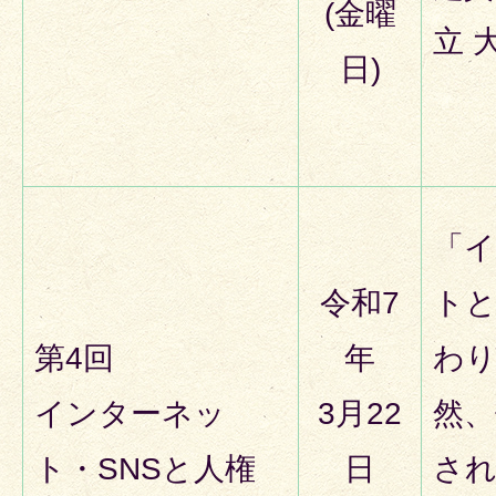
(金曜
立 
日)
「
令和7
ト
第4回
年
わり
インターネッ
3月22
然、
ト・SNSと人権
日
さ