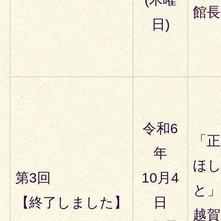
館長
日)
令和6
「
年
ほ
第3回
10月4
と」
【終了しました】
日
越賀