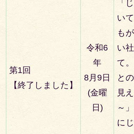
「
い
も
令和6
い
年
て
第1回
8月9日
と
【終了しました】
(金曜
見
日)
～」
にじ