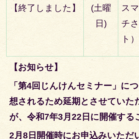
【終了しました】
(土曜
ス
日)
チ
ト）
【お知らせ】
「第4回じんけんセミナー」に
想されるため延期とさせていた
が、令和7年3月22日に開催す
2月8日開催時にお申込みいただ