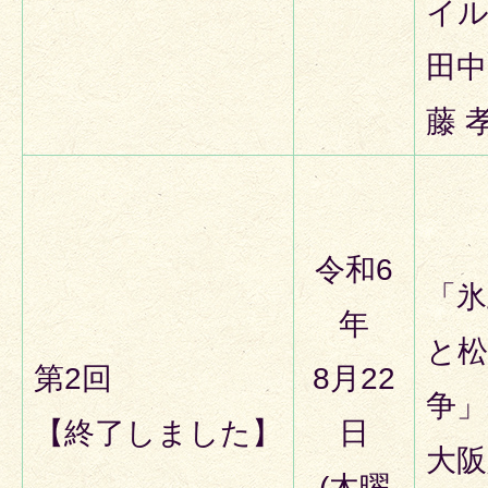
イ
田中
藤 
令和6
「氷
年
と松
第2回
8月22
争」
【終了しました】
日
大阪
(木曜