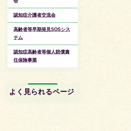
会
認知症介護者交流会
高齢者等早期発見SOSシス
テム
認知症高齢者等個人賠償責
任保険事業
よく見られるページ