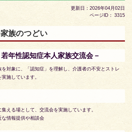
目
更新日：2026年04月02日
の
ページID：
3315
ス
ラ
の家族のつどい
イ
ド
－若年性認知症本人家族交流会－
族を対象に、「認知症」を理解し、介護者の不安とストレ
を実施しています。
に集える場として、交流会を実施しています。
近な情報提供や相談会