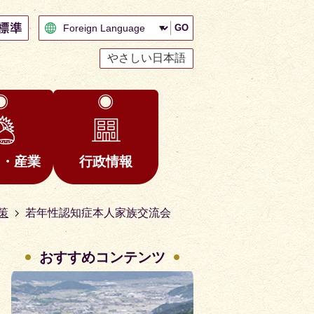
GO
やさしい日本語
と・産業
行政情報
策
若年性認知症本人家族交流会
おすすめコンテンツ
2
3
枚
枚