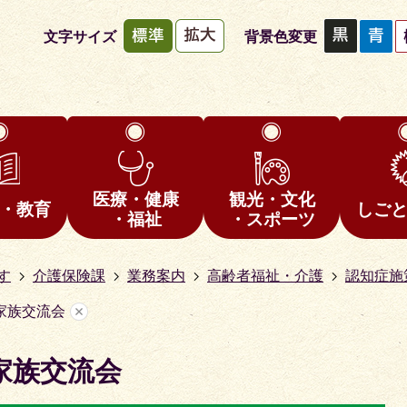
文字サイズ
背景色変更
医療・健康
観光・文化
・教育
しご
・福祉
・スポーツ
す
介護保険課
業務案内
高齢者福祉・介護
認知症施
家族交流会
家族交流会
1
枚