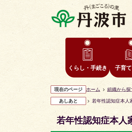
くらし・手続き
子育て
現在のページ
ホーム
組織から探
あしあと
若年性認知症本人
若年性認知症本人
3
4
枚
枚