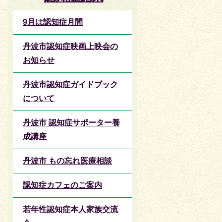
9月は認知症月間
丹波市認知症映画上映会の
お知らせ
丹波市認知症ガイドブック
について
丹波市 認知症サポーター養
成講座
丹波市 もの忘れ医療相談
認知症カフェのご案内
若年性認知症本人家族交流