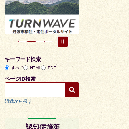
目
目
の
の
ス
ス
ラ
ラ
イ
イ
ド
ド
キーワード検索
すべて
HTML
PDF
ページID検索
組織から探す
認知症施策