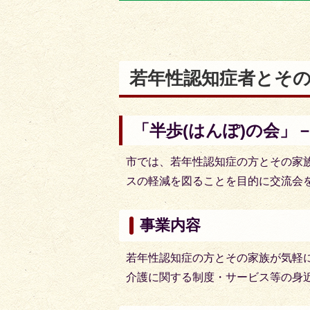
目
目
の
の
ス
ス
ラ
ラ
若年性認知症者とそ
イ
イ
ド
ド
「半歩(はんぽ)の会」
市では、若年性認知症の方とその家
スの軽減を図ることを目的に交流会
事業内容
若年性認知症の方とその家族が気軽
介護に関する制度・サービス等の身