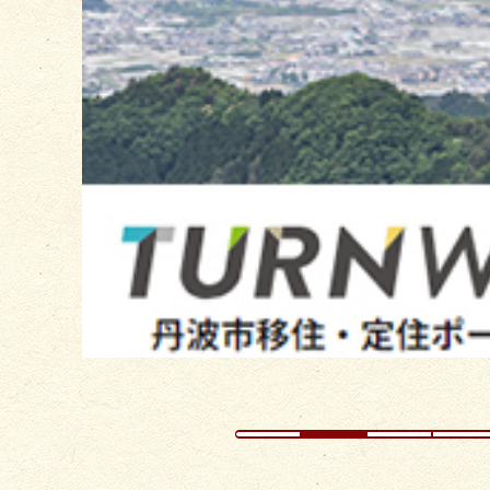
目
の
ス
ラ
イ
ド