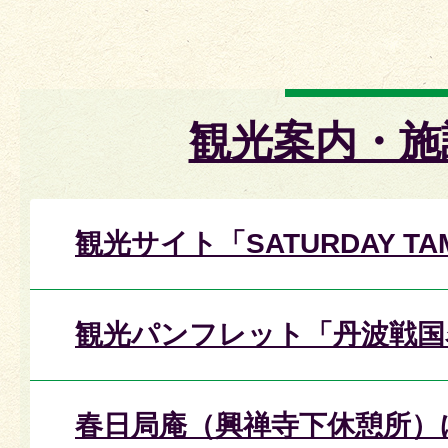
観光案内・施
観光サイト「SATURDAY TA
観光パンフレット「丹波戦国
春日局庵（興禅寺下休憩所）