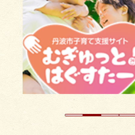
目
の
ス
ラ
イ
ド