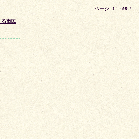
目
ページID：
6987
の
ス
する市民
ラ
イ
ド