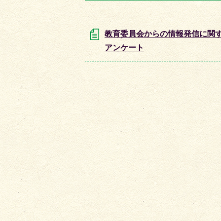
目
目
の
の
ス
ス
教育委員会からの情報発信に関
ラ
ラ
アンケート
イ
イ
ド
ド