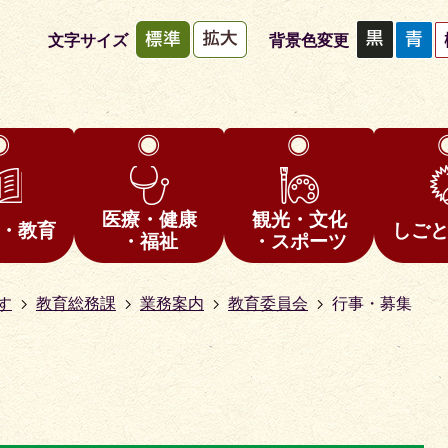
文字サイズ
背景色変更
医療・健康
観光・文化
・教育
しご
・福祉
・スポーツ
す
教育総務課
業務案内
教育委員会
行事・募集
1
枚