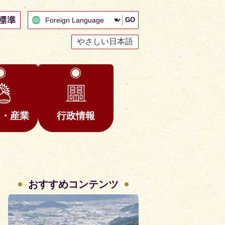
GO
やさしい日本語
と・産業
行政情報
おすすめコンテンツ
2
3
枚
枚