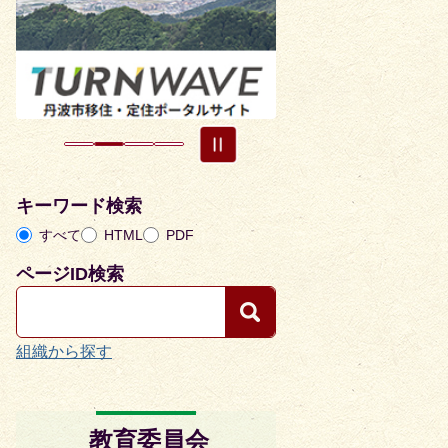
目
目
の
の
ス
ス
ラ
ラ
イ
イ
ド
ド
キーワード検索
すべて
HTML
PDF
ページID検索
組織から探す
教育委員会