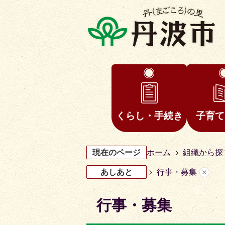
くらし・手続き
子育て
現在のページ
ホーム
組織から探
あしあと
行事・募集
行事・募集
3
4
枚
枚