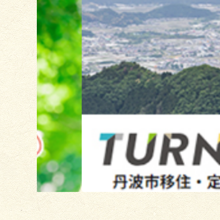
2
枚
目
の
ス
ラ
イ
ド