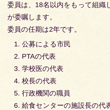
委員は、18名以内をもって組織
が委嘱します。
委員の任期は2年です。
公募による市民
PTAの代表
学校医の代表
校長の代表
行政機関の職員
給食センターの施設長の代