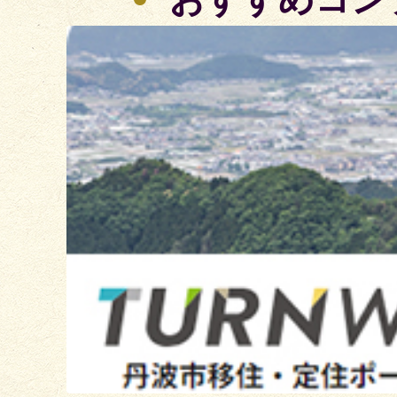
3
枚
目
の
ス
ラ
イ
ド