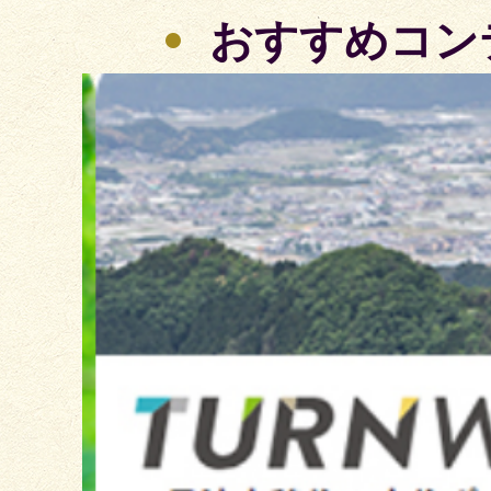
おすすめコン
2
枚
目
の
ス
ラ
イ
ド