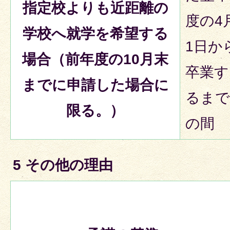
指定校よりも近距離の
度の4
学校へ就学を希望する
1日か
場合（前年度の10月末
卒業す
までに申請した場合に
るまで
限る。）
の間
5 その他の理由