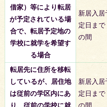
借家）等により転居
新居入居
が予定されている場
定日まで
合で、転居予定地の
の間
学校に就学を希望す
る場合
転居先に住所を移転
しているが、居住地
新居入居
は従前の学区内にあ
定日まで
り、従前の学校に就
の間