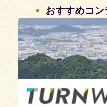
おすすめコン
3
枚
目
の
ス
ラ
イ