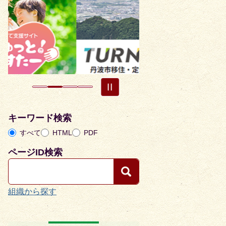
枚
枚
目
目
の
の
ス
ス
ラ
ラ
イ
イ
ド
ド
キーワード検索
すべて
HTML
PDF
ページID検索
組織から探す