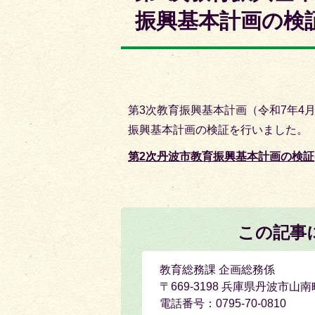
枚
枚
振興基本計画の検
目
目
の
の
ス
ス
ラ
ラ
イ
イ
第3次教育振興基本計画（令和7年4
ド
ド
振興基本計画の検証を行いました。
第2次丹波市教育振興基本計画の検証(P
この記事
教育総務課 企画総務係
〒669-3198 兵庫県丹波市山
電話番号：0795-70-0810