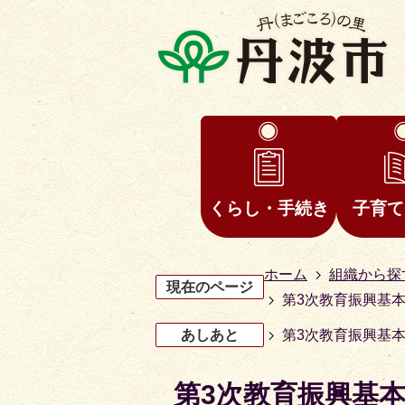
くらし・手続き
子育て
ホーム
組織から探
現在のページ
第3次教育振興基
あしあと
第3次教育振興基
第3次教育振興基本
3
4