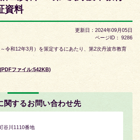
枚
証資料
目
の
ス
更新日：2024年09月05日
ラ
ページID：
9286
イ
月～令和12年3月）を策定するにあたり、第2次丹波市教育
ド
DFファイル:542KB)
に関するお問い合わせ先
南町谷川1110番地