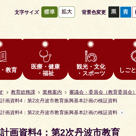
文字サイズ
背景色変更
医療・健康
観光・文化
・教育
しご
・福祉
・スポーツ
す
教育総務課
業務案内
審議会・委員会（教育委員会
本計画資料4：第2次丹波市教育振興基本計画の検証資料
本計画資料4：第2次丹波市教育振興基本計画の検証資料
計画資料4：第2次丹波市教育
1