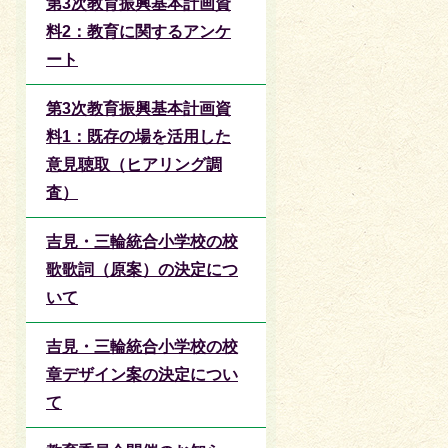
第3次教育振興基本計画資
料2：教育に関するアンケ
ート
第3次教育振興基本計画資
料1：既存の場を活用した
意見聴取（ヒアリング調
査）
吉見・三輪統合小学校の校
歌歌詞（原案）の決定につ
いて
吉見・三輪統合小学校の校
章デザイン案の決定につい
て