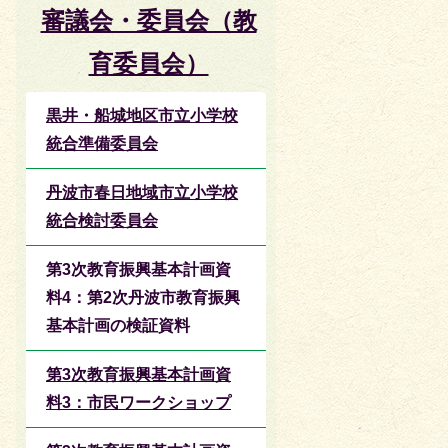
審議会・委員会（教
育委員会）
黒井・船城地区市立小学校
統合準備委員会
丹波市春日地域市立小学校
統合検討委員会
第3次教育振興基本計画資
料4：第2次丹波市教育振興
基本計画の検証資料
第3次教育振興基本計画資
料3：市民ワークショップ