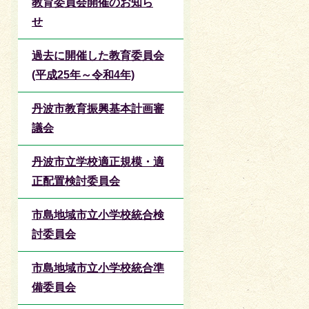
教育委員会開催のお知ら
せ
過去に開催した教育委員会
(平成25年～令和4年)
丹波市教育振興基本計画審
議会
丹波市立学校適正規模・適
正配置検討委員会
市島地域市立小学校統合検
討委員会
市島地域市立小学校統合準
備委員会