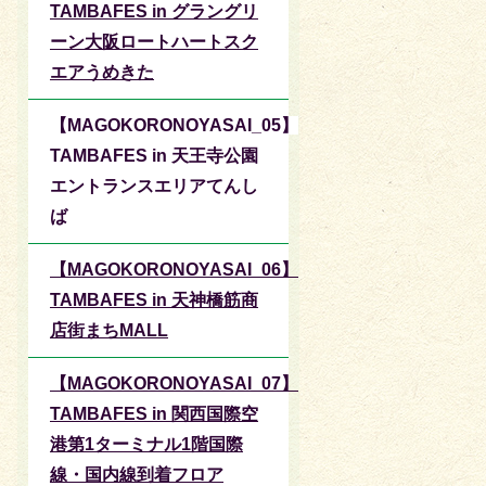
TAMBAFES in グラングリ
ーン大阪ロートハートスク
エアうめきた
【MAGOKORONOYASAI_05】
TAMBAFES in 天王寺公園
エントランスエリアてんし
ば
【MAGOKORONOYASAI_06】
TAMBAFES in 天神橋筋商
店街まちMALL
【MAGOKORONOYASAI_07】
TAMBAFES in 関西国際空
港第1ターミナル1階国際
線・国内線到着フロア