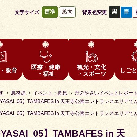
文字サイズ
背景色変更
医療・健康
観光・文化
・教育
しご
・福祉
・スポーツ
す
農林課
イベント・募集
丹のやさいイベントレポー
OYASAI_05】TAMBAFES in 天王寺公園エントランスエリアて
OYASAI_05】TAMBAFES in 天王寺公園エントランスエリアて
ASAI_05】TAMBAFES in 天
1