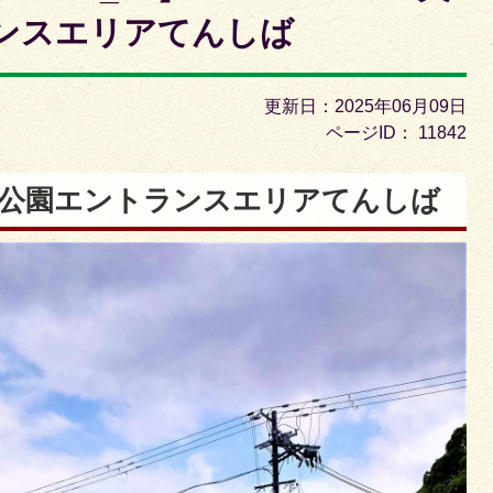
枚
ンスエリアてんしば
目
の
ス
更新日：2025年06月09日
ラ
ページID：
11842
イ
 天王寺公園エントランスエリアてんしば
ド