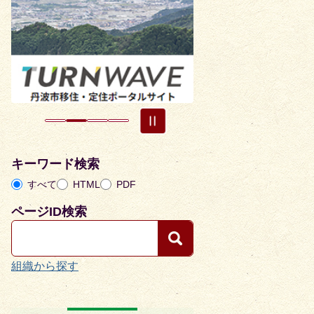
枚
枚
目
目
の
の
ス
ス
ラ
ラ
イ
イ
ド
ド
キーワード検索
すべて
HTML
PDF
ページID検索
組織から探す