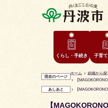
くらし・手続き
子育て
ホーム
組織から探
現在のページ
【MAGOKORON
あしあと
【MAGOKORON
【MAGOKORONOY
3
4