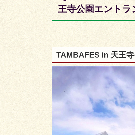
枚
枚
王寺公園エントラ
目
目
の
の
ス
ス
ラ
ラ
イ
イ
TAMBAFES in
ド
ド