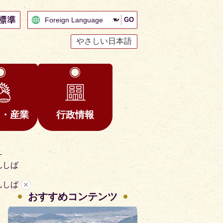
GO
やさしい日本語
と・産業
行政情報
ト
んしば
んしば
おすすめコンテンツ
2
3