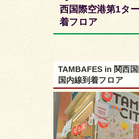
枚
枚
西国際空港第1タ
目
目
着フロア
の
の
ス
ス
ラ
ラ
イ
イ
ド
ド
TAMBAFES in 
国内線到着フロア