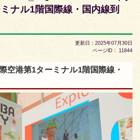
枚
ーミナル1階国際線・国内線到
目
の
ス
ラ
更新日：2025年07月30日
イ
ページID：
11844
ド
関西国際空港第1ターミナル1階国際線・