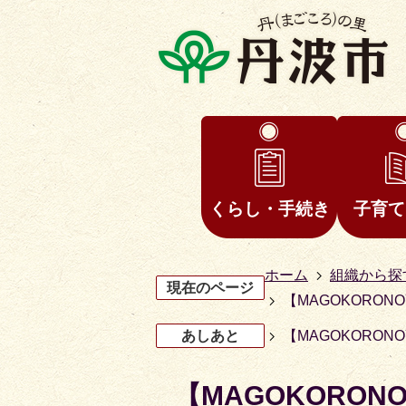
くらし・手続き
子育て
ホーム
組織から探
現在のページ
【MAGOKORON
あしあと
【MAGOKORON
【MAGOKORONOY
3
4