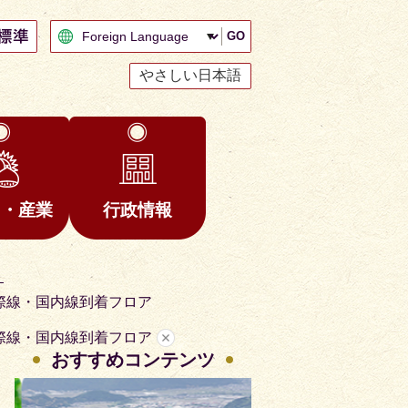
GO
やさしい日本語
と・産業
行政情報
ト
1階国際線・国内線到着フロア
1階国際線・国内線到着フロア
おすすめコンテンツ
2
3