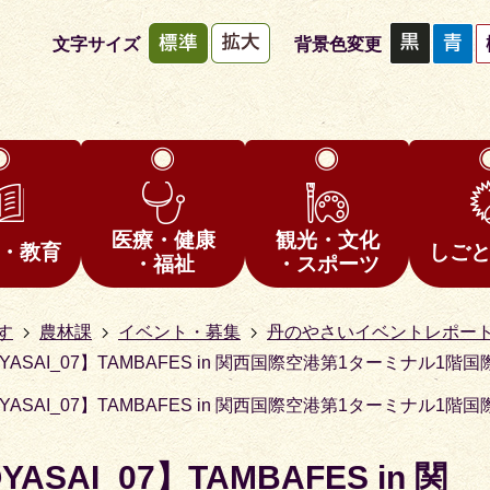
文字サイズ
背景色変更
医療・健康
観光・文化
・教育
しご
・福祉
・スポーツ
す
農林課
イベント・募集
丹のやさいイベントレポー
OYASAI_07】TAMBAFES in 関西国際空港第1ターミナル
OYASAI_07】TAMBAFES in 関西国際空港第1ターミナル
ASAI_07】TAMBAFES in 関
1