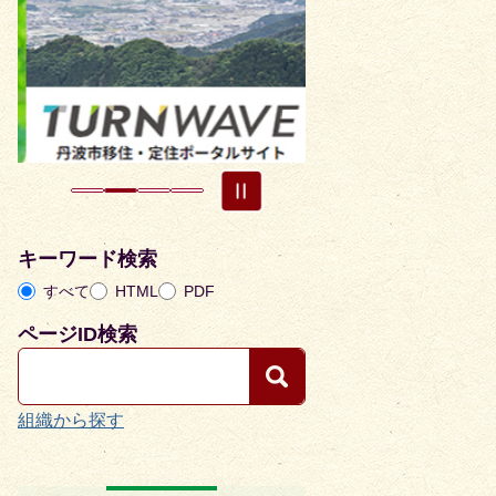
枚
枚
目
目
の
の
ス
ス
ラ
ラ
イ
イ
ド
ド
キーワード検索
すべて
HTML
PDF
ページID検索
組織から探す