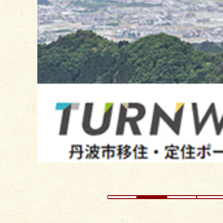
目
の
ス
ラ
イ
ド