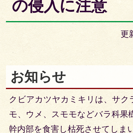
の侵入に注意
更
お知らせ
クビアカツヤカミキリは、サク
モ、ウメ、スモモなどバラ科果
幹内部を食害し枯死させてしま