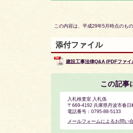
目
目
の
の
ス
ス
この内容は、平成29年5月時点のも
ラ
ラ
イ
イ
添付ファイル
ド
ド
建設工事法律Q&A (PDFファイル: 
この記事
入札検査室 入札係
〒669-4192 兵庫県丹波市春
電話番号：0795-88-5133
メールフォームによるお問い