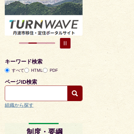
目
目
の
の
ス
ス
ラ
ラ
イ
イ
ド
ド
キーワード検索
すべて
HTML
PDF
ページID検索
組織から探す
制度・要綱