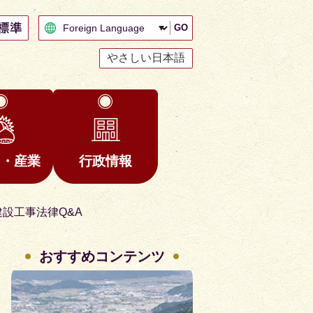
GO
やさしい日本語
と・産業
行政情報
建設工事法律Q&A
おすすめコンテンツ
2
3
枚
枚