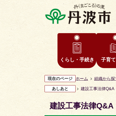
くらし・手続き
子育て
現在のページ
ホーム
組織から探
あしあと
建設工事法律Q&A
建設工事法律Q&A
3
4
枚
枚