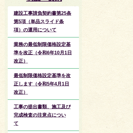
建設工事請負契約書第25条
第5項（単品スライド条
項）の運用について
業務の最低制限価格設定基
準を改正（令和6年10月1日
改正）
最低制限価格設定基準を改
正します（令和5年4月1日
改正）
工事の提出書類、施工及び
完成検査の注意点につい
て