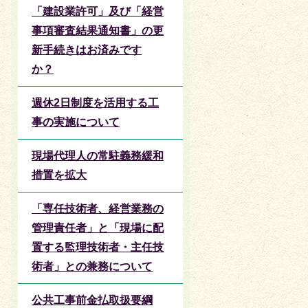
「建設業許可」及び「経営
事項審査結果通知書」の更
新手続きはお済みです
か？
週休2日制度を活用する工
事の実施について
現場代理人の常駐義務緩和
措置を拡大
「専任技術者、経営業務の
管理責任者」と「現場に配
置する監理技術者・主任技
術者」との兼務について
公共工事前金払取扱要綱