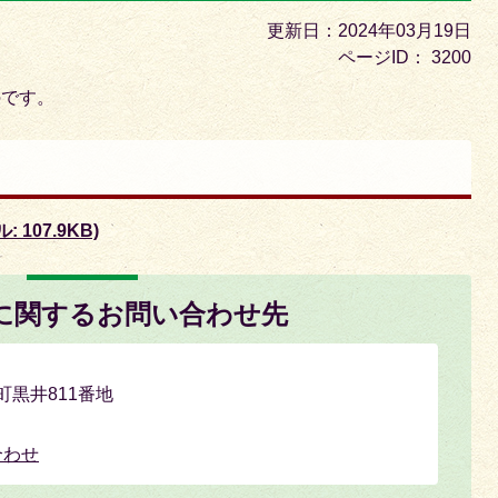
目
更新日：2024年03月19日
の
ページID：
3200
ス
のです。
ラ
イ
ド
107.9KB)
に関するお問い合わせ先
日町黒井811番地
合わせ