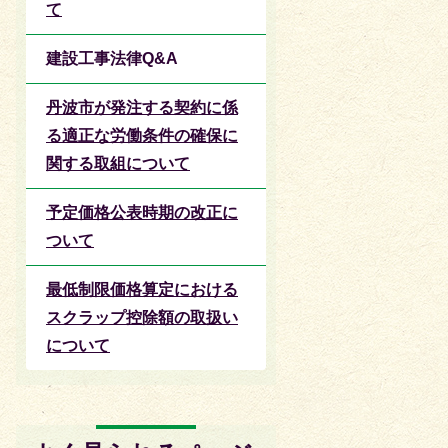
て
建設工事法律Q&A
丹波市が発注する契約に係
る適正な労働条件の確保に
関する取組について
予定価格公表時期の改正に
ついて
最低制限価格算定における
スクラップ控除額の取扱い
について