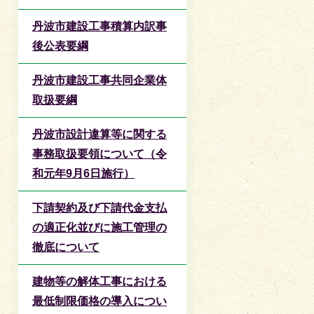
丹波市建設工事積算内訳事
後公表要綱
丹波市建設工事共同企業体
取扱要綱
丹波市設計違算等に関する
事務取扱要領について（令
和元年9月6日施行）
下請契約及び下請代金支払
の適正化並びに施工管理の
徹底について
建物等の解体工事における
最低制限価格の導入につい