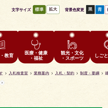
文字サイズ
背景色変更
医療・健康
観光・文化
・教育
しご
・福祉
・スポーツ
す
入札検査室
業務案内
入札・契約
制度・要綱
1
枚