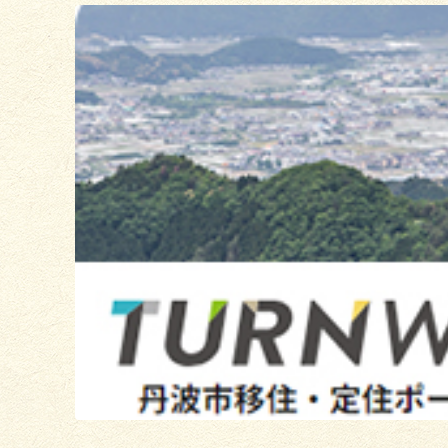
2
枚
目
の
ス
ラ
イ
ド