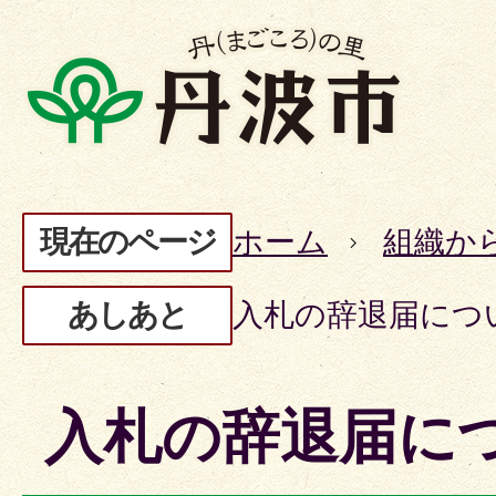
現在のページ
ホーム
組織か
あしあと
入札の辞退届につ
入札の辞退届に