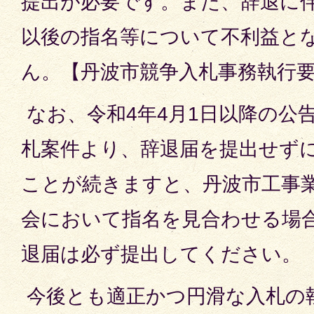
提出が必要です。また、辞退に
以後の指名等について不利益と
ん。【丹波市競争入札事務執行要綱
なお、令和4年4月1日以降の公
札案件より、辞退届を提出せず
ことが続きますと、丹波市工事
会において指名を見合わせる場
退届は必ず提出してください。
今後とも適正かつ円滑な入札の