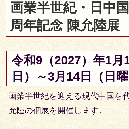
画業半世紀・日中国
周年記念 陳允陸展
令和9（2027）年1月
日）～3月14日（日
画業半世紀を迎える現代中国を
允陸の個展を開催します。