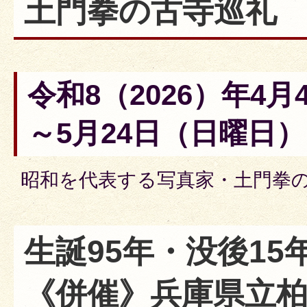
土門拳の古寺巡礼
令和8（2026）年4
～5月24日（日曜日）​
昭和を代表する写真家・土門拳
生誕95年・没後15
《併催》兵庫県立