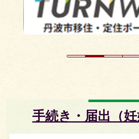
イ
ド
手続き・届出（妊