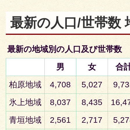
最新の人口/世帯数 
最新の地域別の人口及び世帯数
男
女
合
柏原地域
4,708
5,027
9,73
氷上地域
8,037
8,435
16,4
青垣地域
2,561
2,717
5,27