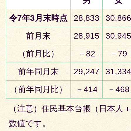
男
女
令7年3
月末時点
28,833
30,86
前月末
28,915
30,94
（前月比）
－82
－79
前年同月末
29,247
31,33
（前年同月比）
－414
－468
（注意）住民基本台帳（日本人
数値です。