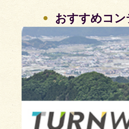
おすすめコン
3
枚
目
の
ス
ラ
イ