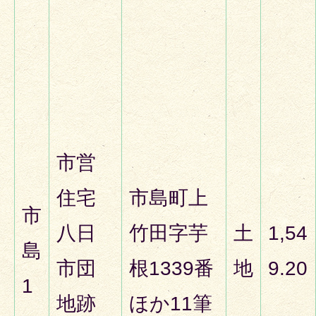
市営
住宅
市島町上
市
八日
竹田字芋
土
1,54
島
市団
根1339番
地
9.20
1
地跡
ほか11筆