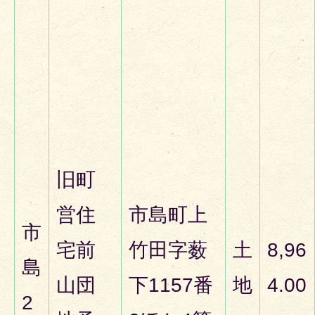
旧町
営住
市島町上
市
宅前
竹田字薮
土
8,96
島
山団
下1157番
地
4.00
2