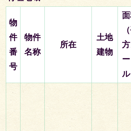
面
物
（
件
物件
土地
所在
方
番
名称
建物
ー
号
ル