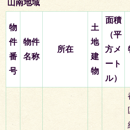
山南地域
面積
物
土
（平
件
物件
地
所在
方メ
番
名称
建
ート
号
物
ル）