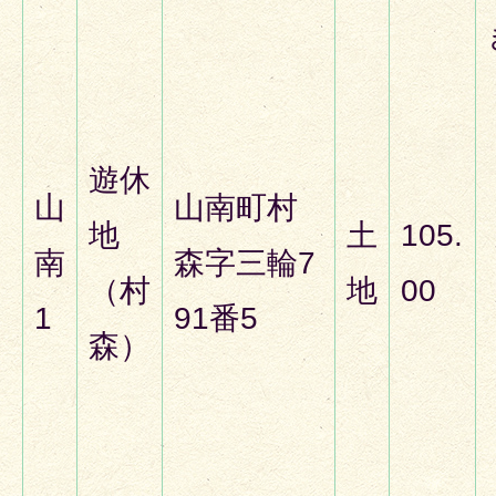
遊休
山
山南町村
地
土
105.
南
森字三輪7
（村
地
00
1
91番5
森）