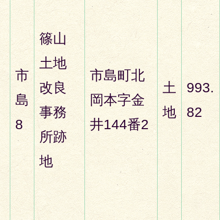
篠山
土地
市
市島町北
改良
土
993.
島
岡本字金
事務
地
82
8
井144番2
所跡
地