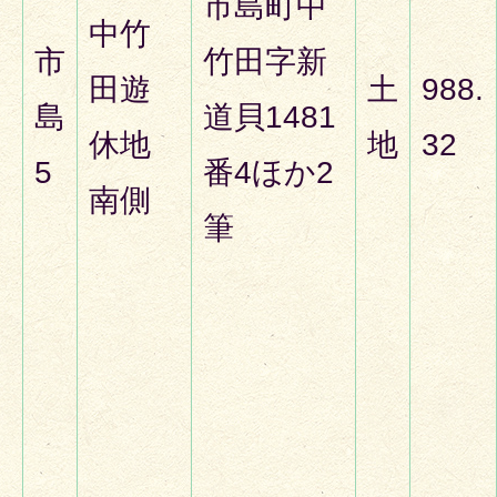
市島町中
中竹
市
竹田字新
田遊
土
988.
島
道貝1481
休地
地
32
5
番4ほか2
南側
筆