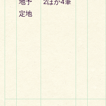
地予
2ほか4筆
定地