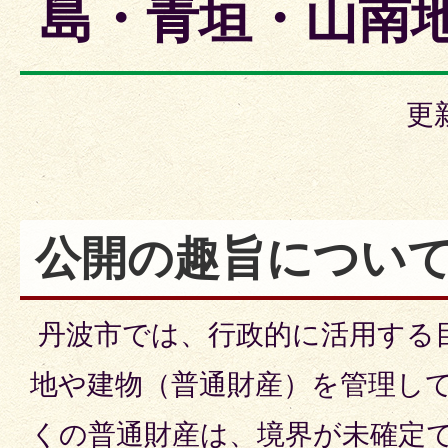
島・青垣・山南
更
公開の趣旨につい
丹波市では、行政的に活用する
地や建物（普通財産）を管理し
くの普通財産は、境界が未確定