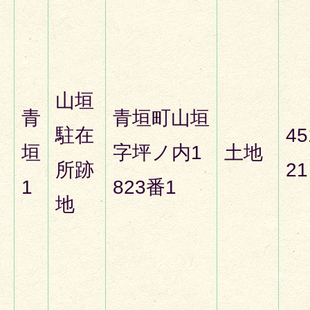
山垣
青
青垣町山垣
駐在
45
垣
字坪ノ内1
土地
所跡
21
1
823番1
地