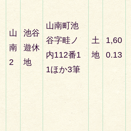
山南町池
山
池谷
谷字畦ノ
土
1,60
南
遊休
内112番1
地
0.13
2
地
1ほか3筆