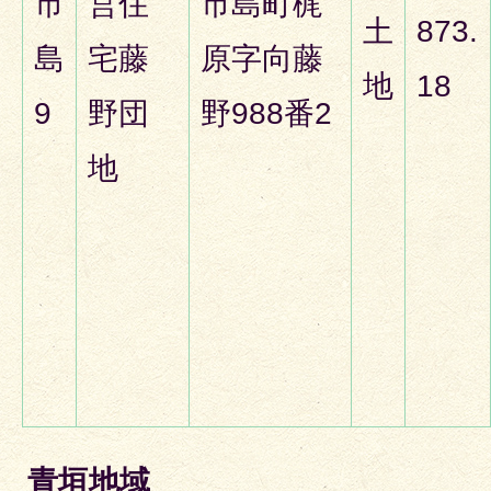
市
営住
市島町梶
土
873.
島
宅藤
原字向藤
地
18
9
野団
野988番2
地
青垣地域