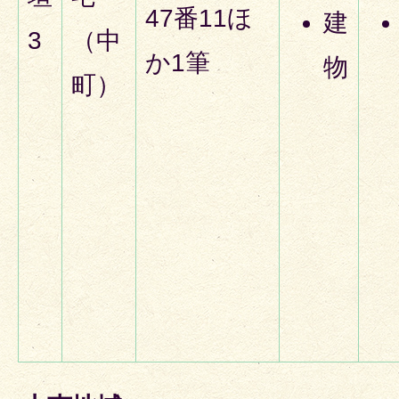
47番11ほ
建
3
（中
か1筆
物
町）