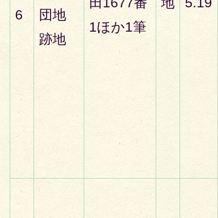
田1677番
地
5.19
6
団地
1ほか1筆
跡地