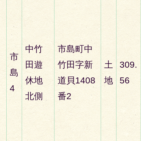
中竹
市島町中
市
田遊
竹田字新
土
309.
島
休地
道貝1408
地
56
4
北側
番2