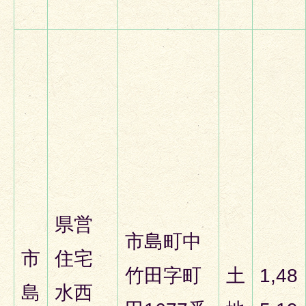
県営
市島町中
市
住宅
竹田字町
土
1,48
島
水西