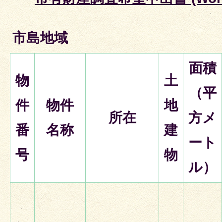
市島地域
面積
物
土
（平
件
物件
地
所在
方メ
番
名称
建
ート
号
物
ル）