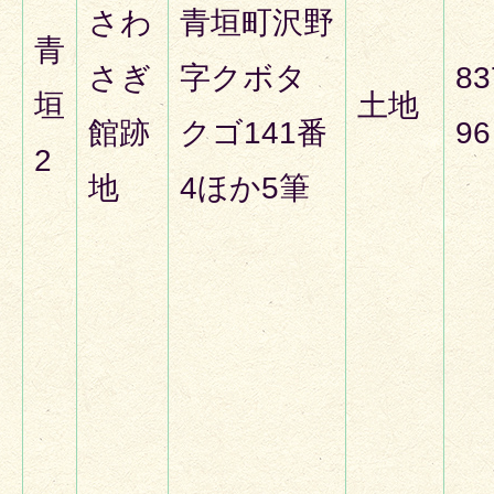
さわ
青垣町沢野
青
さぎ
字クボタ
83
垣
土地
館跡
クゴ141番
96
2
地
4ほか5筆