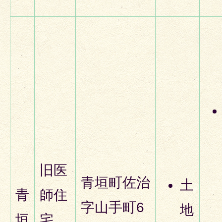
旧医
青垣町佐治
土
青
師住
字山手町6
地
垣
宅