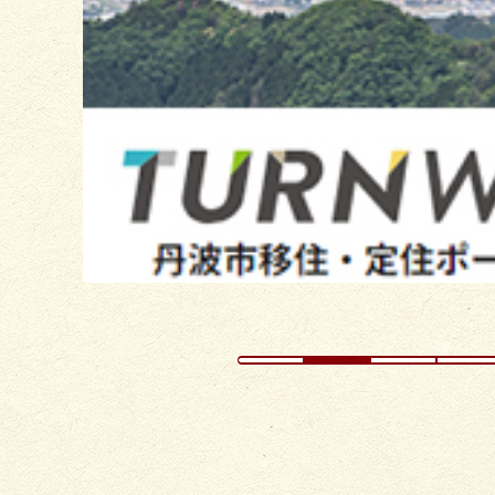
の
ス
ラ
イ
ド