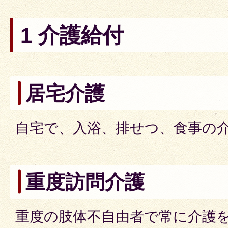
1 介護給付
居宅介護
自宅で、入浴、排せつ、食事の
重度訪問介護
重度の肢体不自由者で常に介護