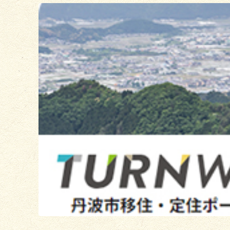
3
枚
目
の
ス
ラ
イ
ド