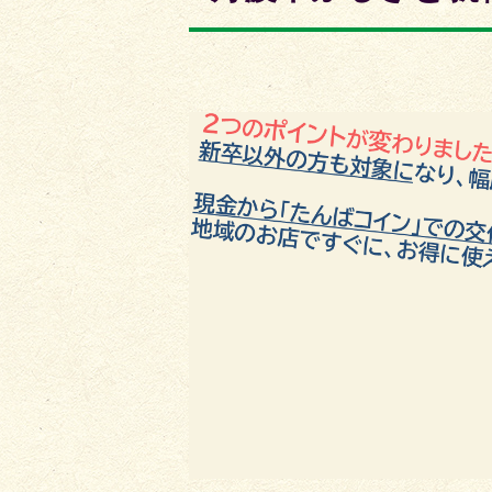
枚
枚
目
目
の
の
ス
ス
ラ
ラ
イ
イ
ド
ド