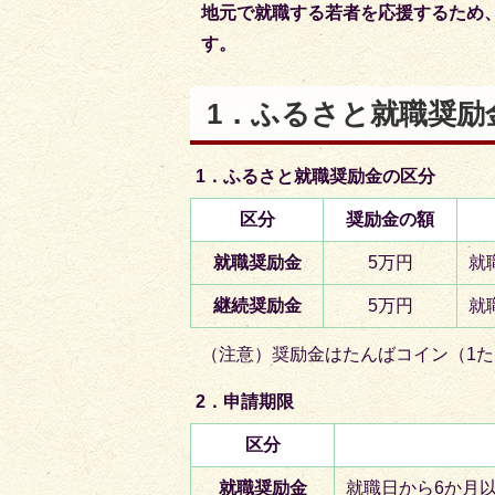
地元で就職する若者を応援するため
す。
1．ふるさと就職奨励
1．ふるさと就職奨励金の区分
区分
奨励金の額
就職奨励金
5万円
就
継続奨励金
5万円
就
（注意）奨励金はたんばコイン（1
2．申請期限
区分
就職奨励金
就職日