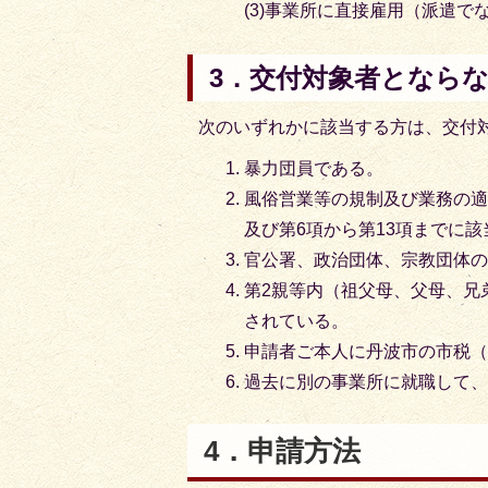
(3)事業所に直接雇用（派遣で
3．交付対象者となら
次のいずれかに該当する方は、交付
暴力団員である。
風俗営業等の規制及び業務の適
及び第6項から第13項までに
官公署、政治団体、宗教団体
第2親等内（祖父母、父母、兄
されている。
申請者ご本人に丹波市の市税
過去に別の事業所に就職して
4．申請方法