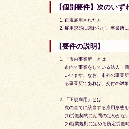
【個別要件】
次のいず
正規雇用された方
雇用形態に関わらず、事業所
【要件の説明】
「市内事業所」とは
市内で事業をしている法人・
いいます。なお、市外の事業
る事業所であれば、交付の対
「正規雇用」とは
次の全てに該当する雇用形態
(1)労働契約に期間の定めがな
(2)就業規則に定める所定労