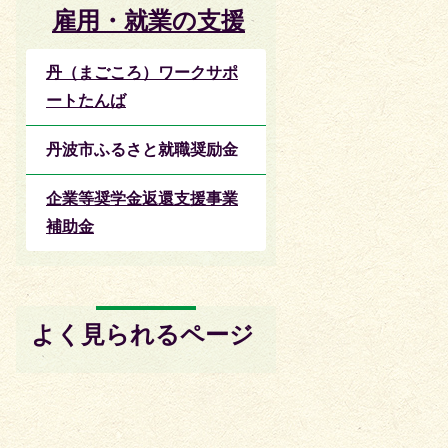
雇用・就業の支援
丹（まごころ）ワークサポ
ートたんば
丹波市ふるさと就職奨励金
企業等奨学金返還支援事業
補助金
よく見られるページ