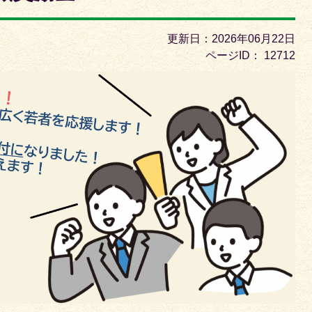
枚
目
更新日：2026年06月22日
の
ページID：
12712
ス
ラ
イ
ド