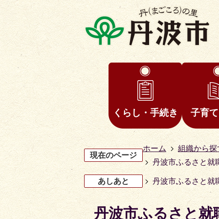
くらし・手続き
子育て
ホーム
組織から探
現在のページ
丹波市ふるさと就
あしあと
丹波市ふるさと就
丹波市ふるさと就
3
4