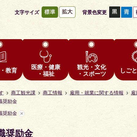
文字サイズ
背景色変更
医療・健康
観光・文化
・教育
しご
・福祉
・スポーツ
す
商工観光課
商工情報
雇用・就業に関する情報
雇
職奨励金
職奨励金
職奨励金
1