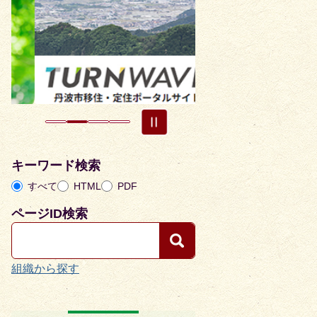
枚
枚
目
目
の
の
ス
ス
ラ
ラ
イ
イ
ド
ド
キーワード検索
すべて
HTML
PDF
ページID検索
組織から探す