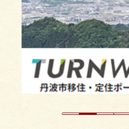
目
の
ス
ラ
イ
ド