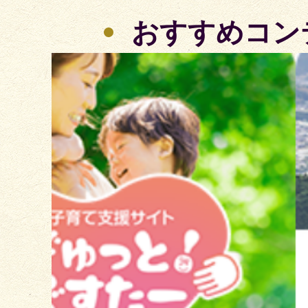
おすすめコン
2
枚
目
の
ス
ラ
イ