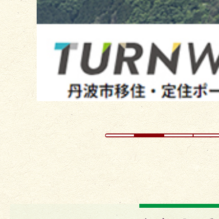
ス
ラ
イ
ド