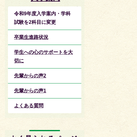
令和9年度入学案内・学科
試験を2科目に変更
卒業生進路状況
学生への心のサポートを大
切に
先輩からの声2
先輩からの声1
よくある質問