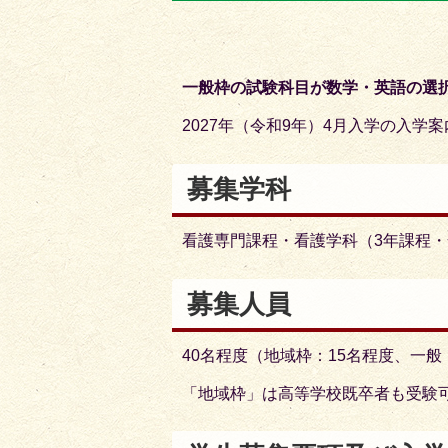
目
目
の
の
ス
ス
一般枠の試験科目が数学・英語の選
ラ
ラ
イ
イ
2027年（令和9年）4月入学の入学
ド
ド
募集学科
看護専門課程・看護学科（3年課程
募集人員
40名程度（地域枠：15名程度、一般
「地域枠」は高等学校既卒者も受験