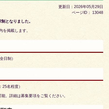
目
更新日：2026年05月29日
の
ページID：
13048
ス
択制となりました。
ラ
イ
案内を掲載します。
ド
・全日制）
：25名程度）
可能。詳細は募集要項をご覧ください。