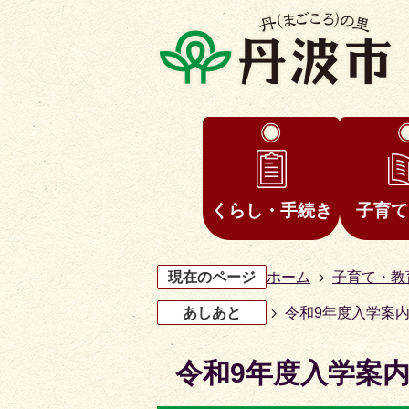
くらし・手続き
子育て
現在のページ
ホーム
子育て・教
あしあと
令和9年度入学案
令和9年度入学案
3
4
枚
枚