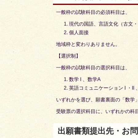
一般枠の試験科目の必須科目は、
現代の国語、言語文化（古文
個人面接
地域枠と変わりありません。
【選択制】
一般枠の試験科目の選択科目は、
数学 I 、数学A
英語コミュニケーション I ・II 、
いずれかを選び、願書裏面の「数学
受験票の選択科目に、いずれかの科
出願書類提出先・お