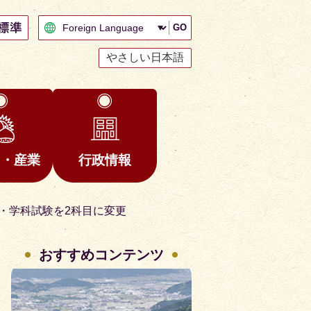
GO
やさしい日本語
と・産業
行政情報
・学科試験を2科目に変更
おすすめコンテンツ
2
3
枚
枚