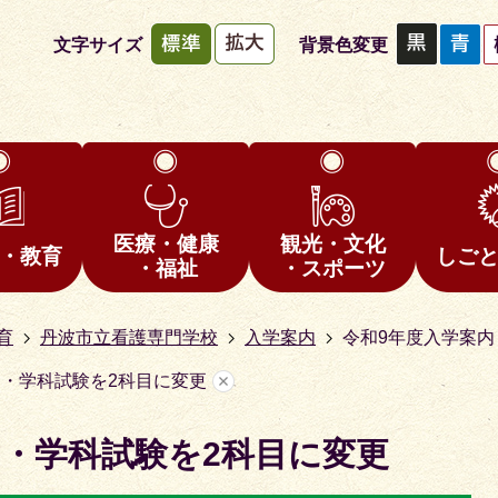
文字サイズ
背景色変更
医療・健康
観光・文化
・教育
しご
・福祉
・スポーツ
育
丹波市立看護専門学校
入学案内
令和9年度入学案内
内・学科試験を2科目に変更
内・学科試験を2科目に変更
1
枚