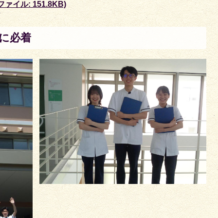
イル: 151.8KB)
に必着