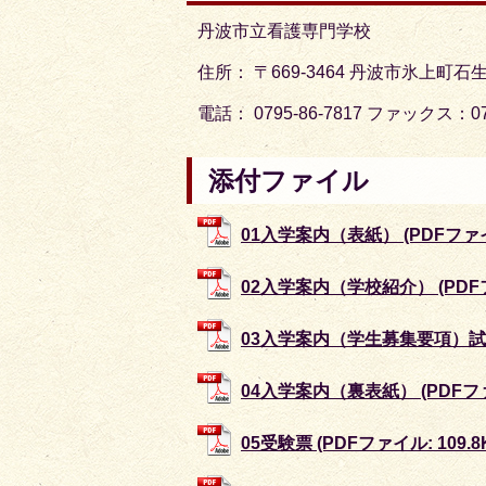
丹波市立看護専門学校
住所： 〒669-3464 丹波市氷上町石生
電話： 0795-86-7817 ファックス：079
添付ファイル
01入学案内（表紙） (PDFファイル
02入学案内（学校紹介） (PDFファ
03入学案内（学生募集要項）試験日
04入学案内（裏表紙） (PDFファイ
05受験票 (PDFファイル: 109.8