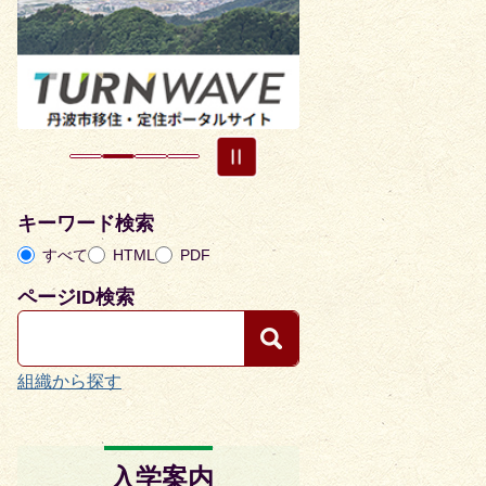
目
目
の
の
ス
ス
ラ
ラ
イ
イ
ド
ド
キーワード検索
すべて
HTML
PDF
ページID検索
組織から探す
入学案内