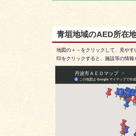
目
目
の
の
ス
ス
ラ
ラ
青垣地域のAED所在
イ
イ
ド
ド
地図の＋－をクリックして、見やす
印をクリックすると、施設等の情報