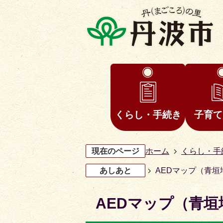
くらし・手続き
子育て
現在のページ
ホーム
くらし・手
あしあと
AEDマップ（青垣
AEDマップ（青垣
3
4
枚
枚