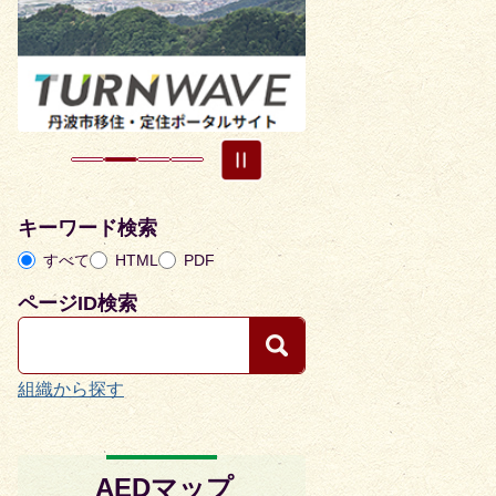
目
目
の
の
ス
ス
ラ
ラ
イ
イ
ド
ド
キーワード検索
すべて
HTML
PDF
ページID検索
組織から探す
AEDマップ