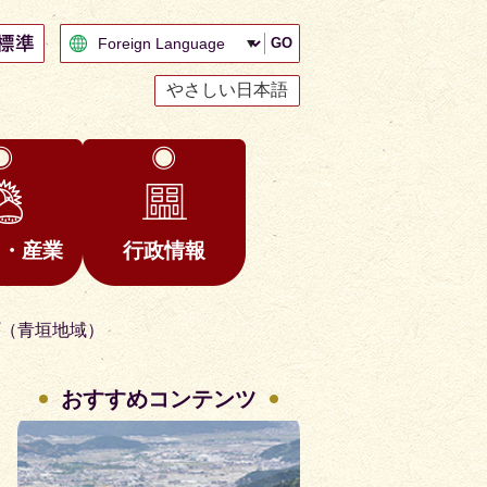
GO
やさしい日本語
と・産業
行政情報
プ（青垣地域）
おすすめコンテンツ
2
3
枚
枚