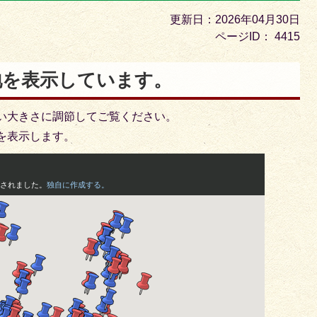
目
更新日：2026年04月30日
の
ページID：
4415
ス
ラ
地を表示しています。
イ
ド
い大きさに調節してご覧ください。
を表示します。