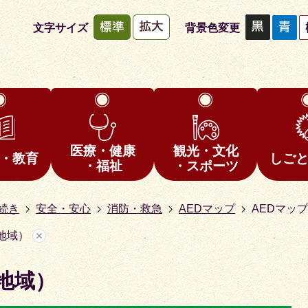
文字サイズ
背景色変更
医療・健康
観光・文化
・教育
しご
・福祉
・スポーツ
続き
安全・安心
消防・救急
AEDマップ
AEDマッ
地域）
地域）
1
枚