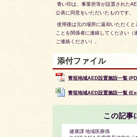
青い印は、事業所等が設置されたA
公表に同意をいただいたものです。
使用後は元の場所に返却いただくと
ことを関係者に連絡してください（
ご連絡ください）。
添付ファイル
青垣地域AED設置施設一覧 (PDFフ
青垣地域AED設置施設一覧 (Exce
この記事
健康課 地域医療係