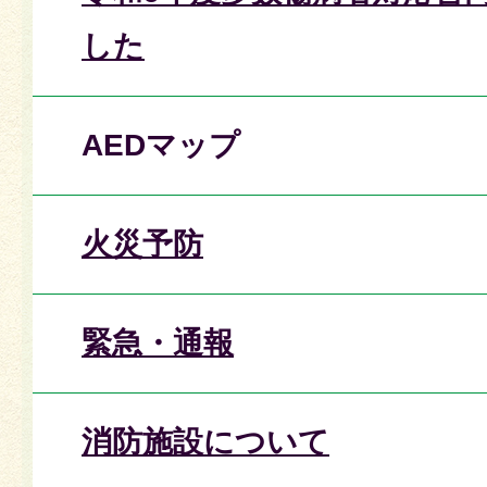
した
AEDマップ
火災予防
緊急・通報
消防施設について