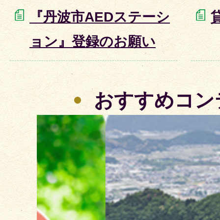
『丹波市AEDステーシ
ョン』登録のお願い
おすすめコン
2
枚
目
の