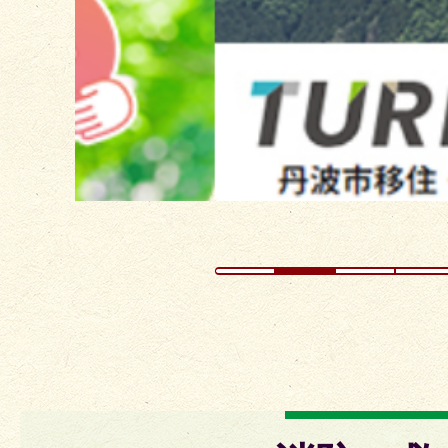
ス
ラ
イ
ド