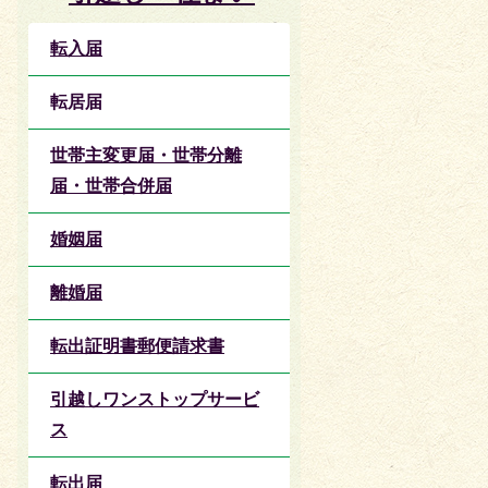
転入届
転居届
世帯主変更届・世帯分離
届・世帯合併届
婚姻届
離婚届
転出証明書郵便請求書
引越しワンストップサービ
ス
転出届