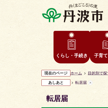
くらし・手続き
子育て
現在のページ
ホーム
目的別で探
あしあと
転居届
転居届
3
4
枚
枚