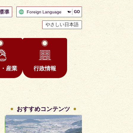
GO
やさしい日本語
と・産業
行政情報
おすすめコンテンツ
2
3
枚
枚