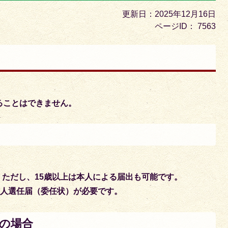
目
更新日：2025年12月16日
の
ページID：
7563
ス
ラ
イ
ド
ることはできません。
 ただし、15歳以上は本人による届出も可能です。
理人選任届（委任状）が必要です。
の場合