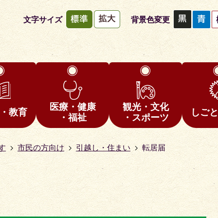
文字サイズ
背景色変更
医療・健康
観光・文化
・教育
しご
・福祉
・スポーツ
す
市民の方向け
引越し・住まい
転居届
1
枚