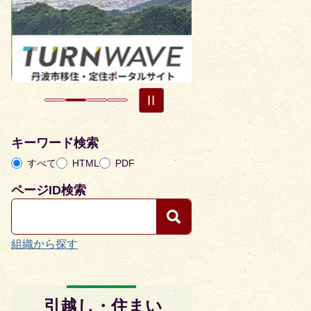
目
目
の
の
ス
ス
ラ
ラ
イ
イ
ド
ド
キーワード検索
すべて
HTML
PDF
ページID検索
組織から探す
引越し・住まい