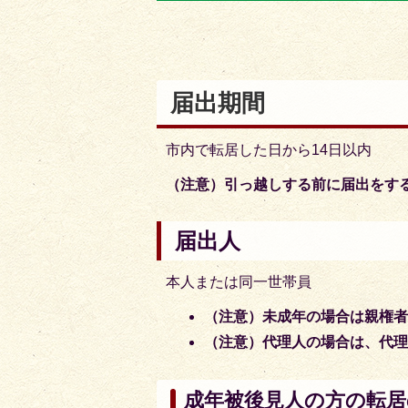
目
目
の
の
ス
ス
ラ
ラ
届出期間
イ
イ
ド
ド
市内で転居した日から14日以内
（注意）引っ越しする前に届出をす
届出人
本人または同一世帯員
（注意）未成年の場合は親権者
（注意）代理人の場合は、代
成年被後見人の方の転居