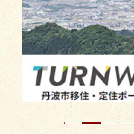
枚
目
の
ス
ラ
イ
ド