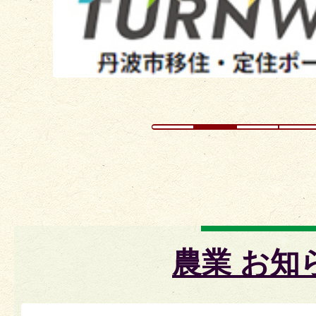
イ
ド
農業 お知