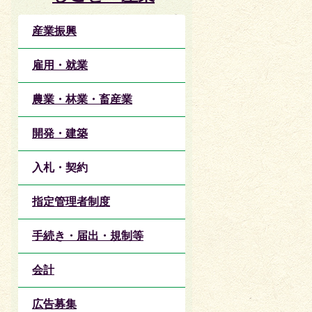
産業振興
雇用・就業
農業・林業・畜産業
開発・建築
入札・契約
指定管理者制度
手続き・届出・規制等
会計
広告募集