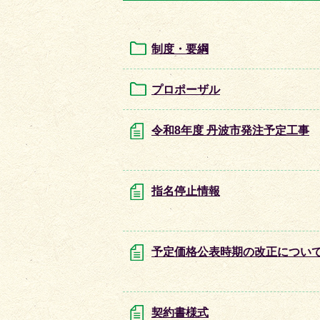
目
目
の
の
ス
ス
制度・要綱
ラ
ラ
イ
イ
プロポーザル
ド
ド
令和8年度 丹波市発注予定工事
指名停止情報
予定価格公表時期の改正につい
契約書様式