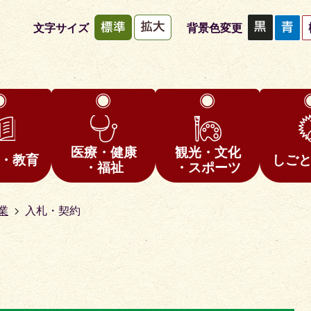
文字サイズ
背景色変更
医療・健康
観光・文化
・教育
しご
・福祉
・スポーツ
業
入札・契約
1
枚