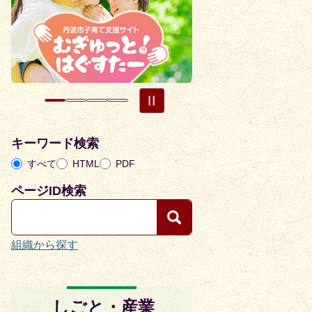
目
目
の
の
ス
ス
ラ
ラ
イ
イ
ド
ド
キーワード検索
すべて
HTML
PDF
ページID検索
組織から探す
しごと・産業