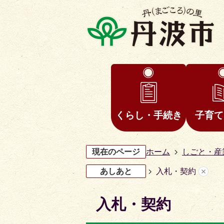
くらし・手続き
子育て
現在のページ
ホーム
しごと・産
あしあと
入札・契約
入札・契約
3
4
枚
枚