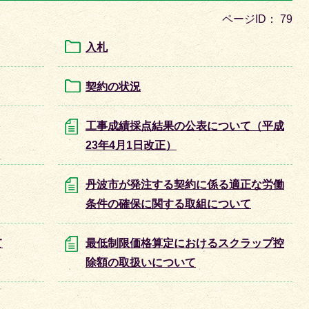
目
ページID：
79
の
ス
入札
ラ
イ
契約の状況
ド
工事成績採点結果の公表について（平成
23年4月1日改正）
丹波市が発注する契約に係る適正な労働
条件の確保に関する取組について
て
最低制限価格算定におけるスクラップ控
除額の取扱いについて