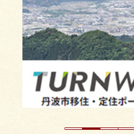
枚
目
の
ス
ラ
イ
ド