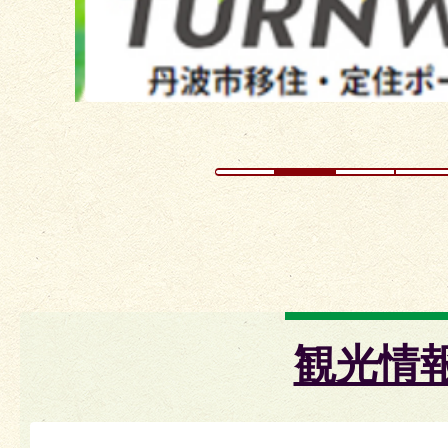
イ
ド
観光情