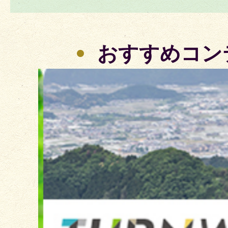
おすすめコン
2
枚
目
の
ス
ラ