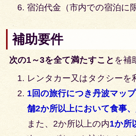
宿泊代金（市内での宿泊に
補助要件
次の1～3を全て満たすこと
を補
レンタカー又はタクシーを
1回の旅行につき丹波マッ
舗2か所以上において食事
また、2か所以上の内
1か所