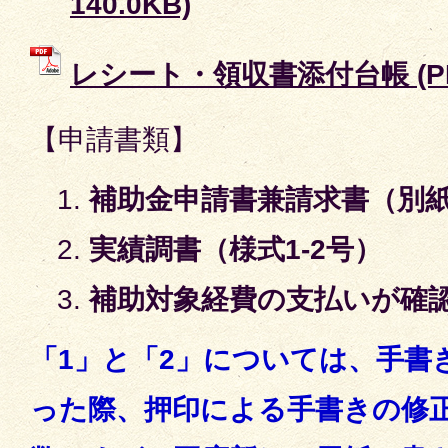
140.0KB)
レシート・領収書添付台帳 (PDF
【申請書類】
補助金申請書兼請求書（別紙
実績調書（様式1-2号）
補助対象経費の支払いが確
「1」と「2」については、手書
った際、押印による手書きの修