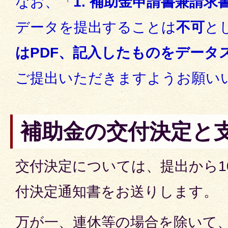
なお、「
1. 補助金申請書兼請求
データを提出することは
不可
と
はPDF、記入したものをデータ
ご提出いただきますようお願い
補助金の交付決定と
交付決定については、提出から1
付決定通知書をお送りします。
万が一、連休等の場合を除いて