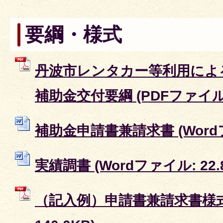
要綱・様式
丹波市レンタカー等利用によ
補助金交付要綱 (PDFファイル: 
補助金申請書兼請求書 (Wordファ
実績調書 (Wordファイル: 22.
（記入例）申請書兼請求書様式 