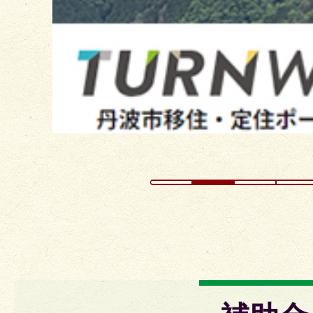
ス
ラ
イ
ド