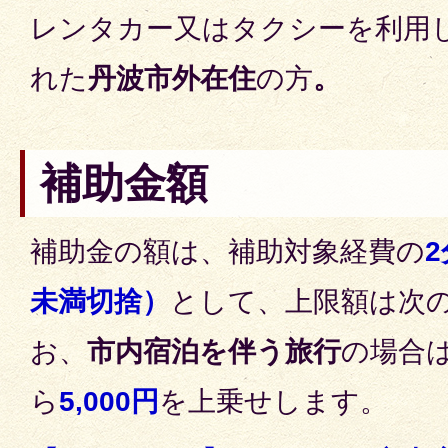
レンタカー又はタクシーを利用
れた
丹波市外在住
の方
。
補助金額
補助金の額は、補助対象経費の
2
未満切捨）
として、上限額は次
お、
市内宿泊を伴う旅行
の場合
ら
5,000円
を上乗せします。