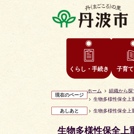
くらし・手続き
子育て
ホーム
組織から探
現在のページ
生物多様性保全上
あしあと
生物多様性保全上
生物多様性保全上
3
4