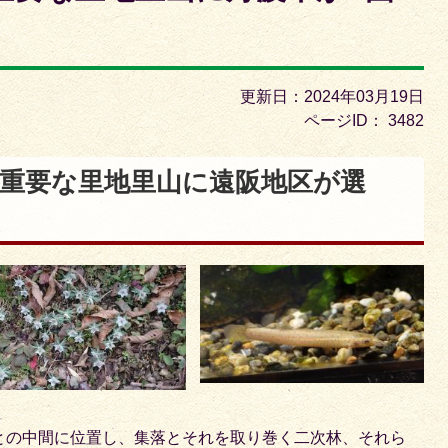
枚
目
の
ス
更新日：2024年03月19日
ラ
ページID：
3482
イ
上重要な里地里山に遠阪地区が選
ド
との中間に位置し、集落とそれを取り巻く二次林、それら