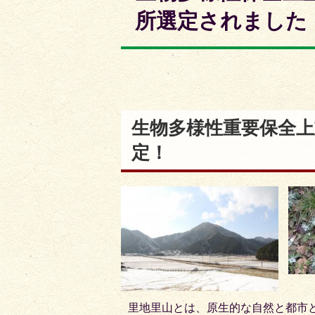
枚
枚
所選定されました
目
目
の
の
ス
ス
ラ
ラ
イ
イ
生物多様性重要保全
ド
ド
定！
里地里山とは、原生的な自然と都市