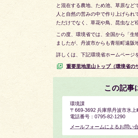
と混在する農地、ため池、草原など
人と自然の営みの中で作り上げられ
ただけでなく、草花や鳥、昆虫など
この度、環境省では、全国から「生物
ましたが、丹波市からも青垣町遠阪
詳しくは、下記環境省ホームページ
重要里地里山トップ（環境省の
この記事
環境課
〒669-3692 兵庫県丹波市
電話番号：0795-82-1290
メールフォームによるお問い