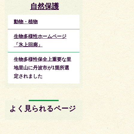
自然保護
動物・植物
生物多様性ホームページ
「氷上回廊」
生物多様性保全上重要な里
地里山に丹波市が1箇所選
定されました
よく見られるページ