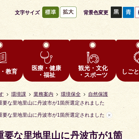
文字サイズ
背景色変更
医療・健康
観光・文化
・教育
しご
・福祉
・スポーツ
す
環境課
業務案内
環境保全
自然保護
重要な里地里山に丹波市が1箇所選定されました
重要な里地里山に丹波市が1箇所選定されました
重要な里地里山に丹波市が1箇
1