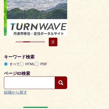
枚
枚
目
目
の
の
ス
ス
ラ
ラ
イ
イ
ド
ド
キーワード検索
すべて
HTML
PDF
ページID検索
組織から探す