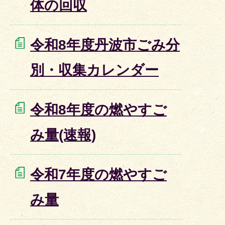
体の回収
令和8年度丹波市ごみ分
別・収集カレンダー
令和8年度の燃やすご
み量(速報)
令和7年度の燃やすご
み量