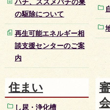
ハチ、スズメバチの巣
の駆除について
再生可能エネルギー相
談支援センターのご案
内
住まい
し尿・浄化槽