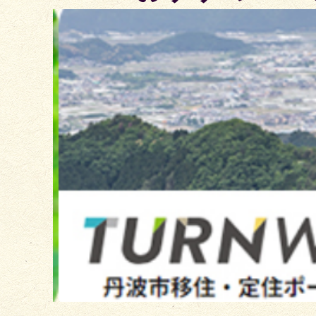
2
枚
目
の
ス
ラ
イ
ド