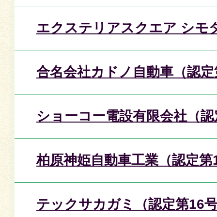
エクステリアスクエア シモダ
合名会社カドノ自動車（認定
ショーコー電設有限会社（認
柏原神姫自動車工業（認定第1
テックサカガミ（認定第16