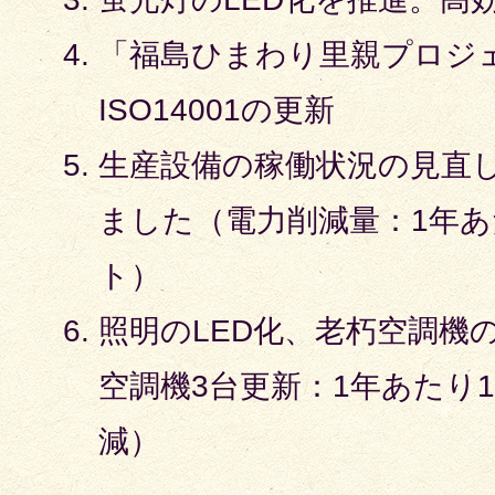
「福島ひまわり里親プロジ
ISO14001の更新
生産設備の稼働状況の見直
ました（電力削減量：1年あた
ト）
照明のLED化、老朽空調機
空調機3台更新：1年あたり1
減）