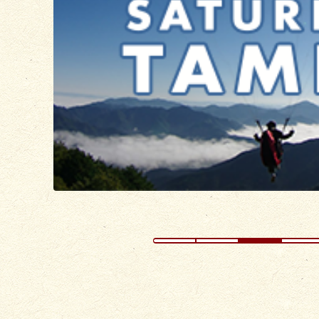
の
ス
ラ
イ
ド