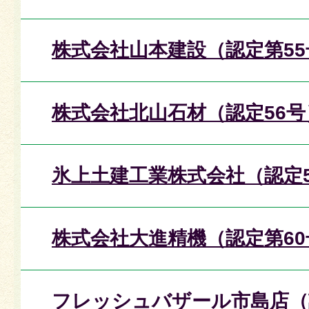
株式会社山本建設（認定第55
株式会社北山石材（認定56号
氷上土建工業株式会社（認定5
株式会社大進精機（認定第60
フレッシュバザール市島店（