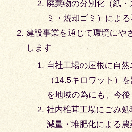
廃棄物の分別化（紙・
ミ・焼却ゴミ）による
建設事業を通じて環境にや
します
自社工場の屋根に自然
（14.5キロワット）
を地域の為にも、今後
社内椎茸工場にごみ処
減量・堆肥化による農