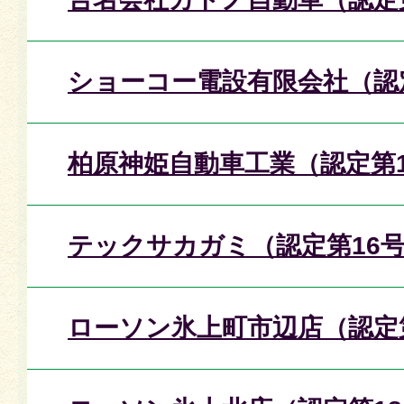
ショーコー電設有限会社（認
柏原神姫自動車工業（認定第1
テックサカガミ（認定第16
ローソン氷上町市辺店（認定