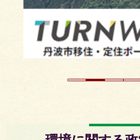
ラ
イ
ド