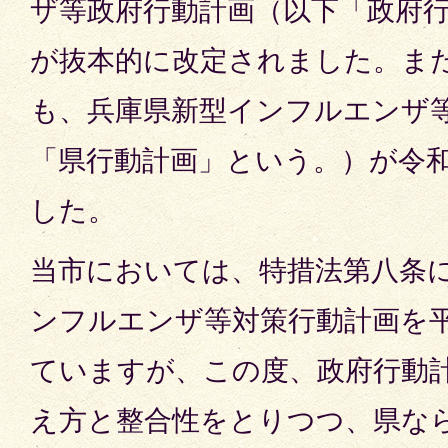
ザ等政府行動計画（以下「政府
が抜本的に改定されました。ま
も、兵庫県新型インフルエンザ
「県行動計画」という。）が令和
した。
当市においては、特措法第八条
ンフルエンザ等対策行動計画を平
ていますが、この度、政府行動
え方と整合性をとりつつ、県な