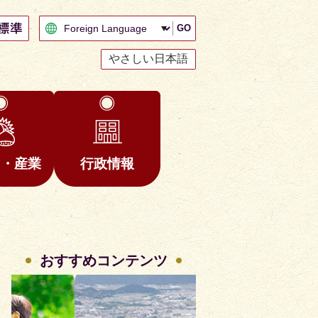
GO
やさしい日本語
と・産業
行政情報
おすすめコンテンツ
2
3
枚
枚