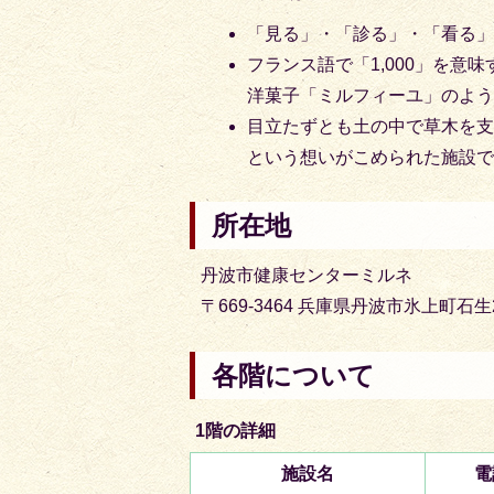
「見る」・「診る」・「看る
フランス語で「1,000」を意
洋菓子「ミルフィーユ」のよ
目立たずとも土の中で草木を
という想いがこめられた施設
所在地
丹波市健康センターミルネ
〒669-3464 兵庫県丹波市氷上町石生
各階について
1階の詳細
施設名
電