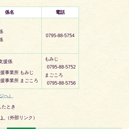
係名
電話
係
0795-88-5754
係
もみじ
支援係
0795-88-5752
援事業所 もみじ
まごころ
援事業所 まごころ
0795-88-5756
ージへ）
したとき
ト）
（外部リンク）