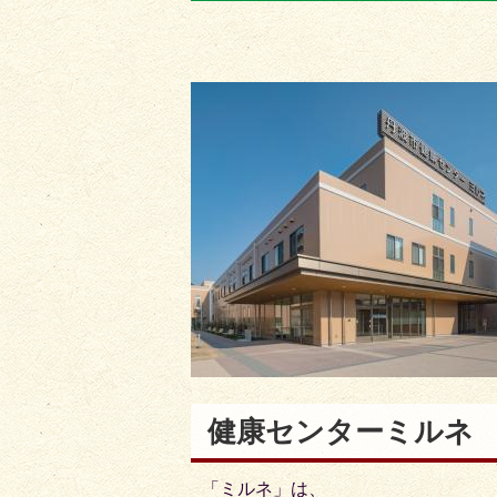
目
目
の
の
ス
ス
ラ
ラ
イ
イ
ド
ド
健康センターミルネ
「ミルネ」は、