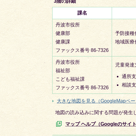
3階の詳細
課名
丹波市役所
健康部
予防接種
健康課
地域医療
ファックス番号 86-7326
丹波市役所
児童発達
福祉部
通所支
こども福祉課
相談支
ファックス番号 86-7326
大きな地図を見る（GoogleMapペ
地図の読み込みに関する問題が発生
マップ ヘルプ（Googleのサイ