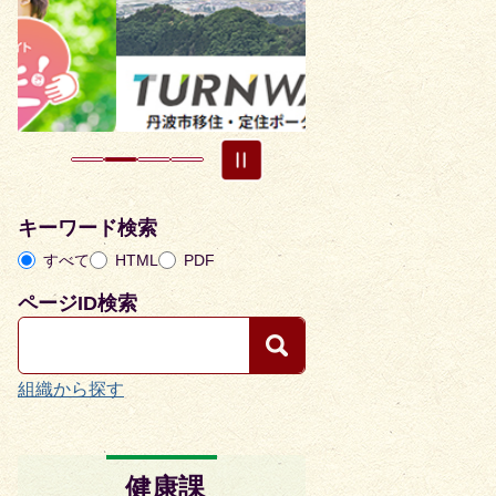
目
目
の
の
ス
ス
ラ
ラ
イ
イ
ド
ド
キーワード検索
すべて
HTML
PDF
ページID検索
組織から探す
健康課