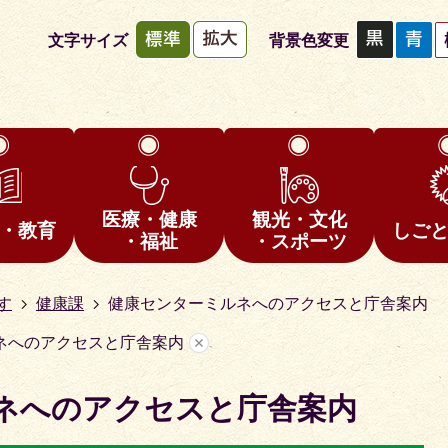
文字サイズ
背景色変更
医療・健康
観光・文化
・教育
しご
・福祉
・スポーツ
す
健康課
健康センターミルネへのアクセスと庁舎案内
ネへのアクセスと庁舎案内
ネへのアクセスと庁舎案内
1
枚