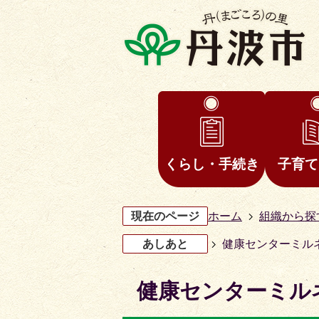
くらし・手続き
子育て
現在のページ
ホーム
組織から探
あしあと
健康センターミル
健康センターミル
3
4
枚
枚