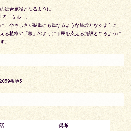
」の総合施設となるように
味する「ミル」。
うに、やさしさが幾重にも重なるような施設となるように
支える植物の「根」のように市民を支える施設となるように
です。
2059番地5
話
備考