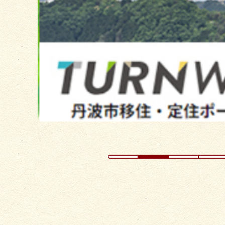
の
ス
ラ
イ
ド