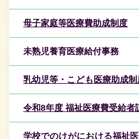
母子家庭等医療費助成制度
未熟児養育医療給付事務
乳幼児等・こども医療助成制
令和8年度 福祉医療費受給
学校でのけがにおける福祉医