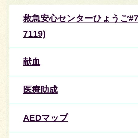
救急安心センターひょうご#71
7119)
献血
医療助成
AEDマップ