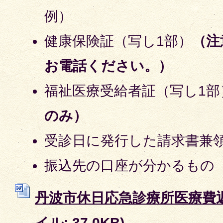
例）
健康保険証（写し1部）
（注
お電話ください。）
福祉医療受給者証（写し1部
のみ）
受診日に発行した請求書兼
振込先の口座が分かるもの
丹波市休日応急診療所医療費返還
イル: 37.0KB)