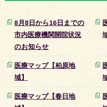
8月8日から16日までの
市内医療機関開院状況
のお知らせ
医療マップ【柏原地
域】
医療マップ【春日地