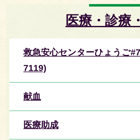
医療・診療
救急安心センターひょうご#71
7119)
献血
医療助成