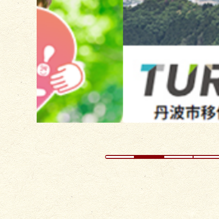
の
ス
ラ
イ
ド