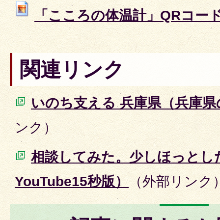
「こころの体温計」QRコード (JP
関連リンク
いのち支える 兵庫県（兵庫県
ンク）
相談してみた。少しほっとし
YouTube15秒版）
（外部リンク