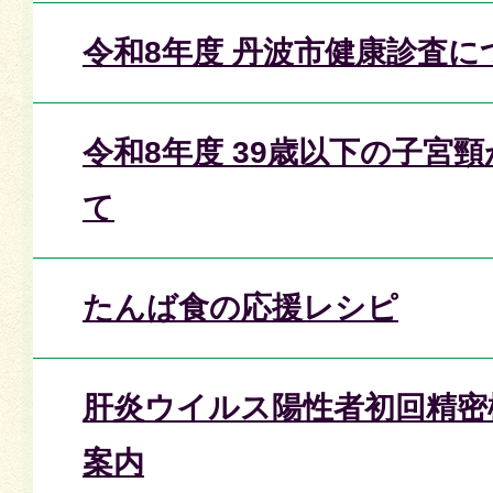
令和8年度 丹波市健康診査に
令和8年度 39歳以下の子宮
て
たんば食の応援レシピ
肝炎ウイルス陽性者初回精密
案内