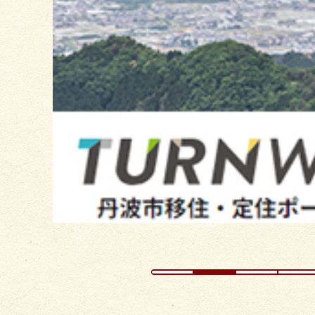
目
の
ス
ラ
イ
ド