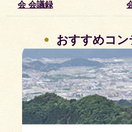
会 会議録
おすすめコン
2
枚
目
の
ス
ラ