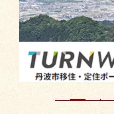
目
の
ス
ラ
イ
ド