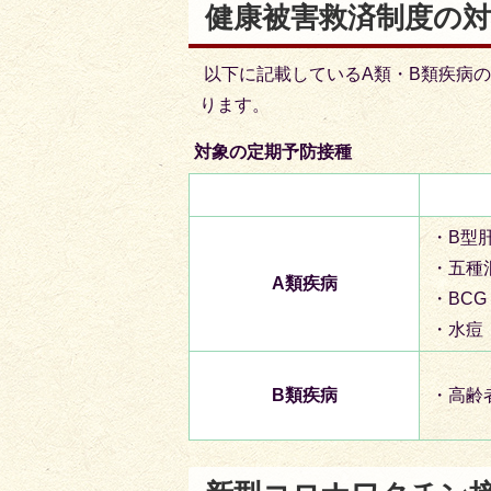
健康被害救済制度の
以下に記載しているA類・B類疾病
ります。
対象の定期予防接種
・B型
・五種
A類疾病
・BC
・水痘
B類疾病
・高齢