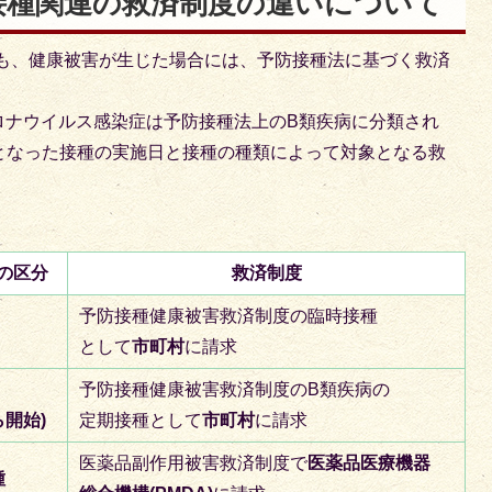
接種関連の救済制度の違いについて
も、健康被害が生じた場合には、予防接種法に基づく救済
ロナウイルス感染症は予防接種法上のB類疾病に分類され
となった接種の実施日と接種の種類によって対象となる救
の区分
救済制度
予防接種健康被害救済制度の臨時接種
として
市町村
に請求
予防接種健康被害救済制度のB類疾病の
ら開始)
定期接種として
市町村
に請求
医薬品副作用被害救済制度で
医薬品医療機器
種