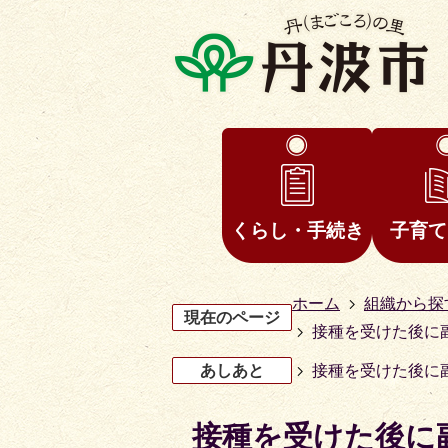
くらし・手続き
子育て
ホーム
組織から探
現在のページ
接種を受けた後に
あしあと
接種を受けた後に
接種を受けた後に
3
4