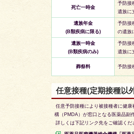
予防接
死亡一時金
遺族に
遺族年金
予防接
(B類疾病に限る)
の遺族
遺族一時金
予防接
(B類疾病のみ)
遺族に
葬祭料
予防接
任意接種(定期接種以
任意予防接種により被接種者に健康
構（PMDA）が窓口となる医薬品副
詳しくは下記リンク先をご確認くだ