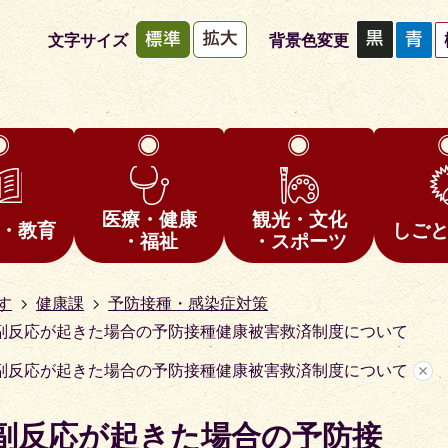
文字サイズ
背景色変更
医療・健康
観光・文化
・教育
しご
・福祉
・スポーツ
す
健康課
予防接種・感染症対策
副反応が起きた場合の予防接種健康被害救済制度について
副反応が起きた場合の予防接種健康被害救済制度について
副反応が起きた場合の予防接
1