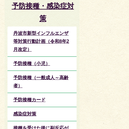
予防接種・感染症対
策
丹波市新型インフルエンザ
等対策行動計画（令和8年2
月改定）
予防接種（小児）
予防接種（一般成人～高齢
者）
予防接種カード
感染症対策
接種を受けた後に副反応が