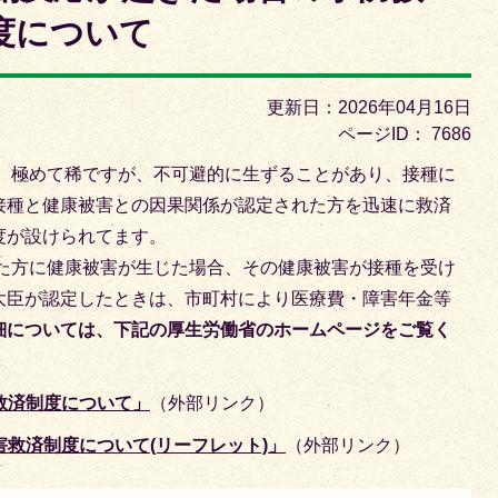
枚
度について
目
の
ス
更新日：2026年04月16日
ラ
ページID：
7686
イ
、極めて稀ですが、不可避的に生ずることがあり、接種に
ド
接種と健康被害との因果関係が認定された方を迅速に救済
度が設けられてます。
た方に健康被害が生じた場合、その健康被害が接種を受け
大臣が認定したときは、市町村により医療費・障害年金等
細については、下記の厚生労働省のホームページをご覧く
救済制度について」
（外部リンク）
救済制度について(リーフレット)」
（外部リンク）