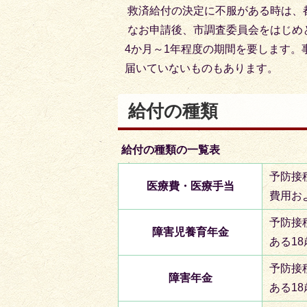
救済給付の決定に不服がある時は、
なお申請後、市調査委員会をはじめ
4か月～1年程度の期間を要します。
届いていないものもあります。
給付の種類
給付の種類の一覧表
予防接
医療費・医療手当
費用お
予防接
障害児養育年金
ある1
予防接
障害年金
ある1