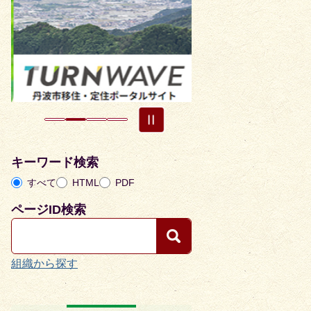
枚
枚
目
目
の
の
ス
ス
ラ
ラ
イ
イ
ド
ド
キーワード検索
すべて
HTML
PDF
ページID検索
組織から探す