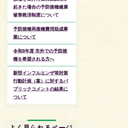
起きた場合の予防接種健康
被害救済制度について
予防接種再接種費用助成事
業について
令和8年度 市外での予防接
種を希望される方へ
新型インフルエンザ等対策
行動計画（案）に対するパ
ブリックコメントの結果に
ついて
よく見られるページ