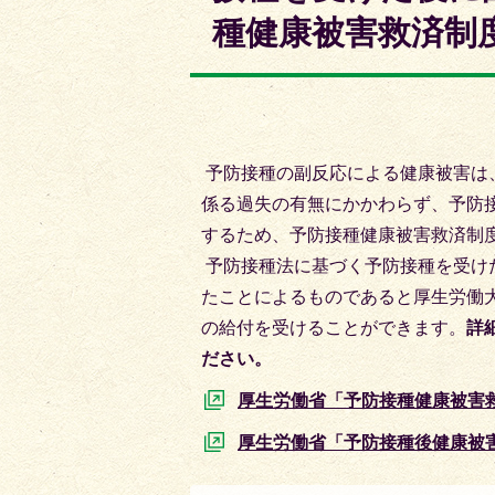
枚
枚
種健康被害救済制
目
目
の
の
ス
ス
ラ
ラ
イ
イ
予防接種の副反応による健康被害は
ド
ド
係る過失の有無にかかわらず、予防
するため、予防接種健康被害救済制
予防接種法に基づく予防接種を受け
たことによるものであると厚生労働
の給付を受けることができます。
詳
ださい。
厚生労働省「予防接種健康被害
厚生労働省「予防接種後健康被害