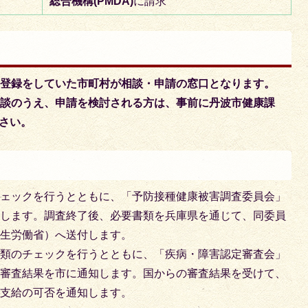
総合機構(PMDA)
に請求
民登録をしていた市町村が相談・申請の窓口となります。
相談のうえ、申請を検討される方は、事前に丹波市健康課
ください。
チェックを⾏うとともに、「予防接種健康被害調査委員会」
施します。調査終了後、必要書類を兵庫県を通じて、同委員
厚⽣労働省）へ送付します。
書類のチェックを⾏うとともに、「疾病・障害認定審査会」
、審査結果を市に通知します。国からの審査結果を受けて、
び⽀給の可否を通知します。